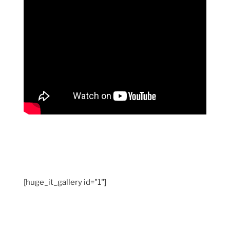
[huge_it_gallery id="1"]