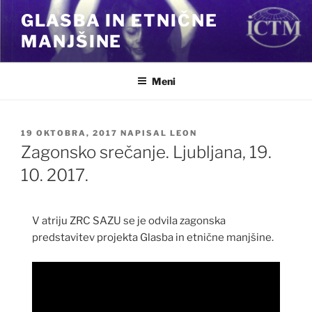
Skoči
GLASBA IN ETNIČNE
na
MANJŠINE
vsebino
Meni
OBJAVLJENO
19 OKTOBRA, 2017
NAPISAL
LEON
DNE
Zagonsko srečanje. Ljubljana, 19.
10. 2017.
V atriju ZRC SAZU se je odvila zagonska
predstavitev projekta Glasba in etnične manjšine.