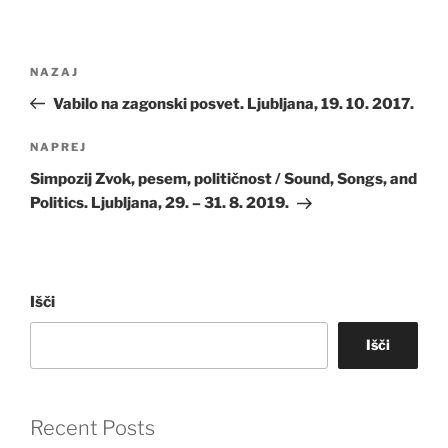
Navigacija
Prejšnji
NAZAJ
prispevka
prispevek
Vabilo na zagonski posvet. Ljubljana, 19. 10. 2017.
Naslednji
NAPREJ
prispevek
Simpozij Zvok, pesem, političnost / Sound, Songs, and
Politics. Ljubljana, 29. – 31. 8. 2019.
Išči
Išči
Recent Posts